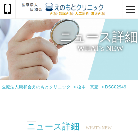
togg
navi
ニュース詳細
WHAT's NEW
医療法人康和会えのもとクリニック
>
榎本 真宏
>
DSC02949
ニュース詳細
WHAT's NEW