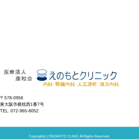
〒578-0956
東大阪市横枕西1番7号
TEL. 072-965-8052
Copyright(c) ENOMOTO CLINIC All Rights Reserved.