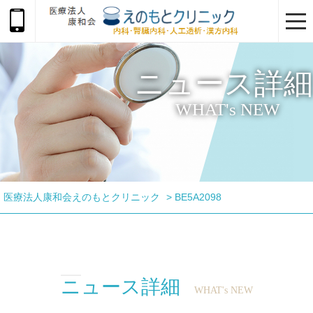
togg
navi
ニュース詳細
WHAT's NEW
医療法人康和会えのもとクリニック
>
BE5A2098
ニュース詳細
WHAT's NEW