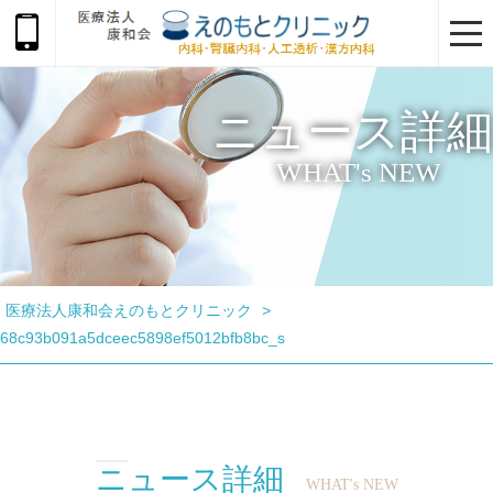
togg
navi
ニュース詳細
WHAT's NEW
医療法人康和会えのもとクリニック
>
68c93b091a5dceec5898ef5012bfb8bc_s
ニュース詳細
WHAT's NEW